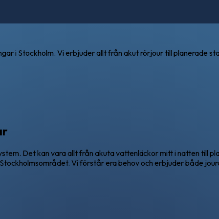
gar i Stockholm. Vi erbjuder allt från akut rörjour till planerade
ar
m. Det kan vara allt från akuta vattenläckor mitt i natten till 
a Stockholmsområdet. Vi förstår era behov och erbjuder både joura