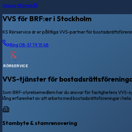
Hoppa till innehåll
VVS för BRF:er i Stockholm
KS Rörservice är er pålitliga VVS-partner för bostadsrättsförenin
Ring 08-51 79 15 68
VVS-tjänster för bostadsrättsförening
Som BRF-styrelsemedlem har du ansvar för fastighetens VVS-syste
lång erfarenhet av att arbeta med bostadsrättsföreningar i hel
Stambyte & stamrenovering