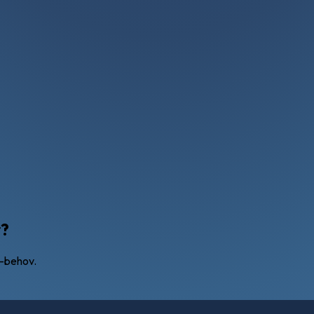
r?
S-behov.