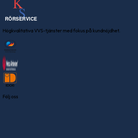
Högkvalitativa VVS-tjänster med fokus på kundnöjdhet.
Följ oss