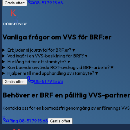
08-51 79 15 68
Gratis offert
Vanliga frågor om VVS för BRF:er
Erbjuder ni jouravtal för BRF:er?
▼
Vad ingår i en VVS-besiktning för BRF?
▼
Hur lång tid tar ett stambyte?
▼
Kan boende använda ROT-avdrag vid BRF-arbete?
▼
Hjälper ni till med upphandling av stambyte?
▼
08-51 79 15 68
Gratis offert
Behöver er BRF en pålitlig VVS-partne
Kontakta oss för en kostnadsfri genomgång av er förenings VV
Ring 08-51 79 15 68
Gratis offert