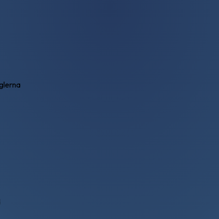
eglerna
d