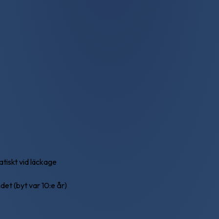
atiskt vid läckage
det (byt var 10:e år)