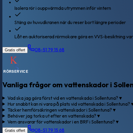
Isolera rör i ouppvärmda utrymmen inför vintern
Stäng av huvudkranen när du reser bort längre perioder
Låt en auktoriserad rörmokare göra en VVS-besiktning vart
08-51 79 15 68
Gratis offert
Vanliga frågor om vattenskador i Solle
Vad ska jag göra först vid en vattenskada i Sollentuna?
▼
Hur snabbt kan ni vara på plats vid vattenskada i Sollentuna?
Täcker hemförsäkringen vattenskador i Sollentuna?
▼
Behöver jag torka ut efter en vattenskada?
▼
Vem ansvarar för vattenskador i en BRF i Sollentuna?
▼
08-51 79 15 68
Gratis offert