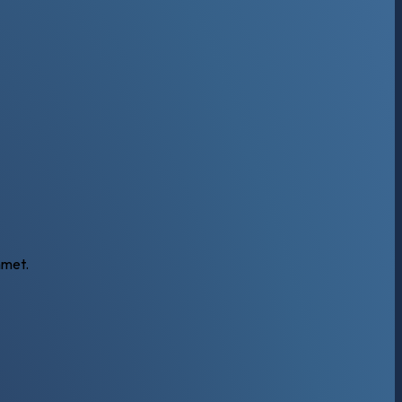
mmet.