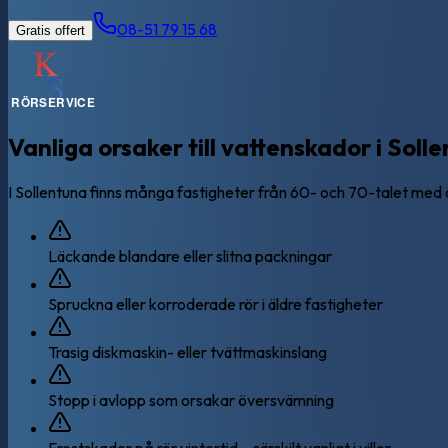
08-51 79 15 68
Gratis offert
Vanliga orsaker till vattenskador i Soll
I Sollentuna finns många fastigheter från 60- och 70-talet med äld
Läckande blandare eller slitna packningar
Spruckna eller korroderade rör i äldre fastigheter
Trasig diskmaskin- eller tvättmaskinslang
Stopp i avlopp som orsakar översvämning