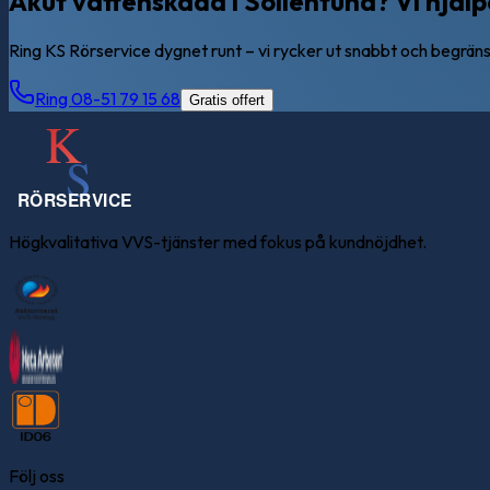
Akut vattenskada i Sollentuna? Vi hjälpe
Ring KS Rörservice dygnet runt – vi rycker ut snabbt och begrän
Ring 08-51 79 15 68
Gratis offert
Högkvalitativa VVS-tjänster med fokus på kundnöjdhet.
Följ oss