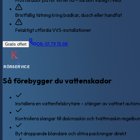
Frostskador på rör vintertid – särskilt vanligt i villor
Bristfällig tätning kring badkar, dusch eller handfat
Felaktigt utförda VVS-installationer
08-51 79 15 68
Gratis offert
Så förebygger du vattenskador
Installera en vattenfelsbrytare – stänger av vattnet autom
Kontrollera slangar till diskmaskin och tvättmaskin regelbun
Byt droppande blandare och slitna packningar direkt