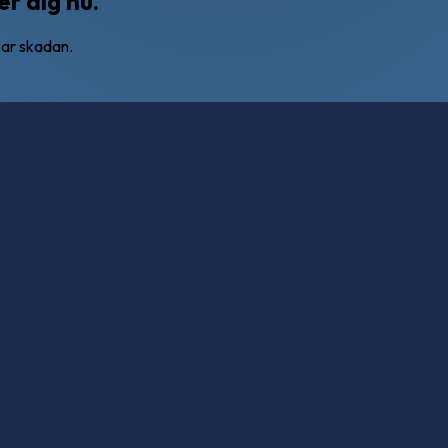
r dig nu.
sar skadan.