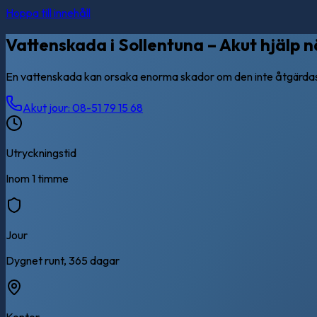
Hoppa till innehåll
Vattenskada i Sollentuna – Akut hjälp 
En vattenskada kan orsaka enorma skador om den inte åtgärdas sn
Akut jour: 08-51 79 15 68
Utryckningstid
Inom 1 timme
Jour
Dygnet runt, 365 dagar
Kontor