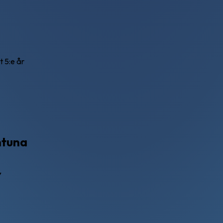
 5:e år
ntuna
▼