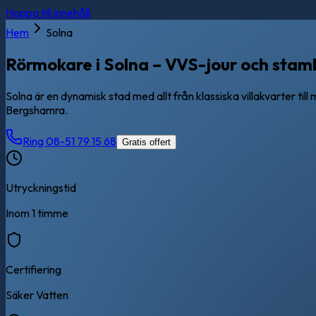
Hoppa till innehåll
Hem
Solna
Rörmokare i Solna – VVS-jour och stam
Solna är en dynamisk stad med allt från klassiska villakvarter ti
Bergshamra.
Ring 08-51 79 15 68
Gratis offert
Utryckningstid
Inom 1 timme
Certifiering
Säker Vatten