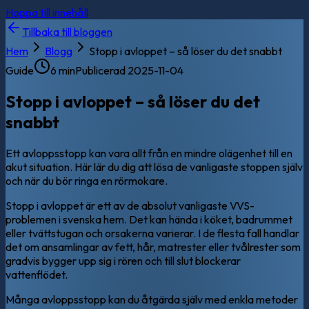
Hoppa till innehåll
Tillbaka till bloggen
Hem
Blogg
Stopp i avloppet – så löser du det snabbt
Guide
6 min
Publicerad
2025-11-04
Stopp i avloppet – så löser du det
snabbt
Ett avloppsstopp kan vara allt från en mindre olägenhet till en
akut situation. Här lär du dig att lösa de vanligaste stoppen själv
och när du bör ringa en rörmokare.
Stopp i avloppet är ett av de absolut vanligaste VVS-
problemen i svenska hem. Det kan hända i köket, badrummet
eller tvättstugan och orsakerna varierar. I de flesta fall handlar
det om ansamlingar av fett, hår, matrester eller tvålrester som
gradvis bygger upp sig i rören och till slut blockerar
vattenflödet.
Många avloppsstopp kan du åtgärda själv med enkla metoder