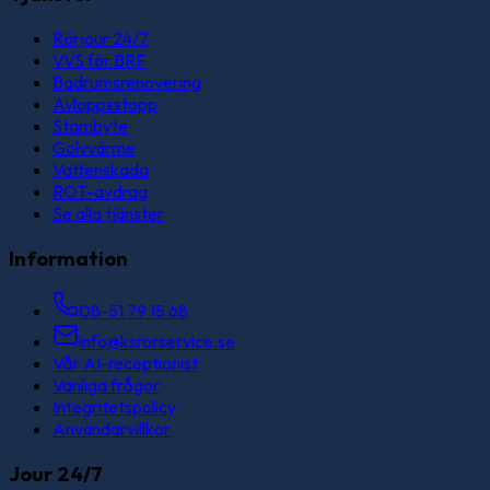
Rörjour 24/7
VVS för BRF
Badrumsrenovering
Avloppsstopp
Stambyte
Golvvärme
Vattenskada
ROT-avdrag
Se alla tjänster
Information
08-51 79 15 68
info@ksrorservice.se
Vår AI-receptionist
Vanliga frågor
Integritetspolicy
Användarvillkor
Jour 24/7