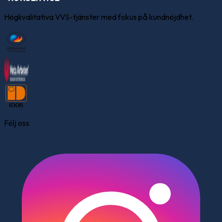
Högkvalitativa VVS-tjänster med fokus på kundnöjdhet.
Följ oss