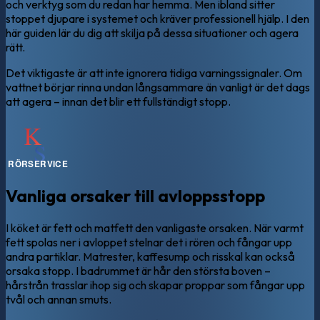
och verktyg som du redan har hemma. Men ibland sitter
stoppet djupare i systemet och kräver professionell hjälp. I den
här guiden lär du dig att skilja på dessa situationer och agera
rätt.
Det viktigaste är att inte ignorera tidiga varningssignaler. Om
vattnet börjar rinna undan långsammare än vanligt är det dags
att agera – innan det blir ett fullständigt stopp.
Vanliga orsaker till avloppsstopp
I köket är fett och matfett den vanligaste orsaken. När varmt
fett spolas ner i avloppet stelnar det i rören och fångar upp
andra partiklar. Matrester, kaffesump och risskal kan också
orsaka stopp. I badrummet är hår den största boven –
hårstrån trasslar ihop sig och skapar proppar som fångar upp
tvål och annan smuts.