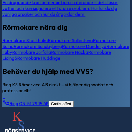
En droppande kran är mer än bara irriterande – det slösar
vatten och kan signalera ett större problem. Här lär du dig
vanliga orsaker och hur du åtgärdar dem.
Rörmokare nära dig
Rörmokare
Stockholm
Rörmokare
Sollentuna
Rörmokare
Solna
Rörmokare
Sundbyberg
Rörmokare
Danderyd
Rörmokare
Täby
Rörmokare
Järfälla
Rörmokare
Nacka
Rörmokare
Lidingö
Rörmokare
Huddinge
Behöver du hjälp med VVS?
Ring KS Rörservice AB direkt – vi hjälper dig snabbt och
professionellt!
Ring 08-51 79 15 68
Gratis offert