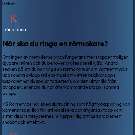
läcker.
När ska du ringa en rörmokare?
Om ingen av metoderna ovan fungerar sitter stoppet troligen
djupare i rören och du behöver professionell hjälp. Andra
tecken på att du bör ringa en rörmokare är om vattnet trycks
upp i andra avlopp (till exempel att vatten bubblar upp i
badkaret när du spolar toaletten), om det luktar illa från
avloppen, eller om du har återkommande stopp i samma
avlopp.
KS Rörservice har specialutrustning som högtryckspolning och
kamerainspektion för att lokalisera och åtgärda stopp som
sitter djupt i rörsystemet. Vi hjälper dig att lösa problemet
snabbt och effektivt.