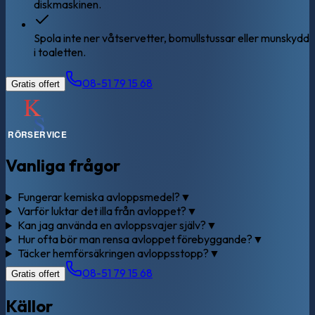
diskmaskinen.
Spola inte ner våtservetter, bomullstussar eller munskydd
i toaletten.
08-51 79 15 68
Gratis offert
Vanliga frågor
Fungerar kemiska avloppsmedel?
▼
Varför luktar det illa från avloppet?
▼
Kan jag använda en avloppsvajer själv?
▼
Hur ofta bör man rensa avloppet förebyggande?
▼
Täcker hemförsäkringen avloppsstopp?
▼
08-51 79 15 68
Gratis offert
Källor