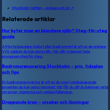
Stockholm Vatten – Avlopp och rör
↗
Relaterade artiklar
Hur byter man en blandare själv? Steg-för-steg
guide
Att byta blandare i köket eller badrummet är ett av de enklare
VVS-jobben du kan göra själv. Här går vi igenom hela
processen steg för steg.
Badrumsrenovering Stockholm – pris, tidsplan
och tips
En badrumsrenovering är ett av de mest värdeskapande
projekten du kan göra i hemmet. Här får du allt du behöver veta
om priser, planering och vanliga fallgropar.
Droppande kran – orsaker och lösningar