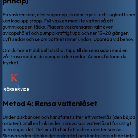
princip)
En vaskrensare, eller sugpropp, skapar tryck- och sugkraft som
kan lösa upp stopp. Fyll vasken med lite vatten så att
gummikoppen täcks. Placera vaskrensaren rakt över
avloppshålet och pumpa kraftigt upp och ner 15–20 gånger.
Lyft sedan och se om vattnet rinner undan. Upprepa vid behov.
Om du har ett dubbelt diskho, täpp till den ena sidan med en
våt trasa medan du pumpar i den andra. Annars förlorar du
trycket.
Metod 4: Rensa vattenlåset
Under diskbänken och handfatet sitter ett vattenlås (den böjda
rörbiten). Ställ en hink under, skruva loss vattenlåset försiktigt
och rengör det. Det är ofta här fett och matrester samlas.
Skruva sedan tillbaka det ordentligt och kontrollera att det inte