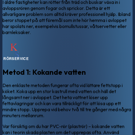
I äldre fastigheter kan rötter från träd och buskar växa in i
avloppsrören genom fogar och sprickor. Detta är ett
allvarligare problem som alltid kräver professionell hjälp. Ibland
beror stoppet på att föremål som inte hör hemma i avloppet
har spolats ner, exempelvis bomullstussar, våtservetter eller
barnleksaker.
Metod 1: Kokande vatten
Den enklaste metoden fungerar ofta vid lättare fettstopp i
köket. Koka upp en stor kastrull med vatten och häll det
långsamt ner i avloppet. Det heta vattnet löser upp
fettavlagringar och kan vara tillräckligt för att lösa upp ett
mindre stopp. Upprepa vid behov två till tre gånger med några
minuters mellanrum.
Var försiktig om du har PVC-rör (plaströr) – kokande vatten
kan i teorin skada plasten om det upprepas ofta. Använd