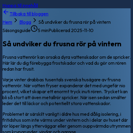
Hoppa till innehåll
Tillbaka till bloggen
Hem
Blogg
Så undviker du frusna rör på vintern
Säsongsguide
5 min
Publicerad
2025-11-10
Så undviker du frusna rör på vintern
Frusna vattenrör kan orsaka dyra vattenskador om de spricker.
Här lär du dig förebygga frostskador och vad du gör om rören
redan har frusit.
Varje vinter drabbas tusentals svenska husägare av frusna
vattenrör. När vatten fryser expanderar det med ungefär nio
procent, vilket skapar ett enormt tryck inuti rören. Trycket kan
bli så stort att även metallrör spricker. När isen sedan smälter
leder det till läckor och potentiellt stora vattenskador.
Problemet är särskilt vanligt i äldre hus med dålig isolering, i
fritidshus som inte värms under vintern och i delar av huset där
rör löper längs ytterväggar eller genom ouppvärmda utrymmen
som krypgrunder, vindar och garage.