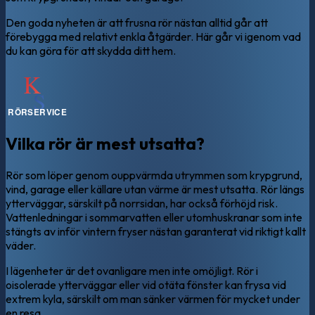
Den goda nyheten är att frusna rör nästan alltid går att
förebygga med relativt enkla åtgärder. Här går vi igenom vad
du kan göra för att skydda ditt hem.
Vilka rör är mest utsatta?
Rör som löper genom ouppvärmda utrymmen som krypgrund,
vind, garage eller källare utan värme är mest utsatta. Rör längs
ytterväggar, särskilt på norrsidan, har också förhöjd risk.
Vattenledningar i sommarvatten eller utomhuskranar som inte
stängts av inför vintern fryser nästan garanterat vid riktigt kallt
väder.
I lägenheter är det ovanligare men inte omöjligt. Rör i
oisolerade ytterväggar eller vid otäta fönster kan frysa vid
extrem kyla, särskilt om man sänker värmen för mycket under
en resa.