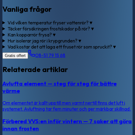
Vanliga frågor
Vid vilken temperatur fryser vattenrör?
▼
Täcker försäkringen frostskador på rör?
▼
Kan kopparrör frysa?
▼
Hur isolerar jag rör i krypgrunden?
▼
Vad kostar det att laga ett fruset rör som spruckit?
▼
08-51 79 15 68
Gratis offert
Relaterade artiklar
Avlufta element — steg för steg för bättre
värme
Om elementet är kallt upptill men varmt nertill finns det luft i
systemet. Avluftning tar fem minuter och ger märkbar skillnad.
Förbered VVS:en inför vintern — 7 saker att göra
innan frosten