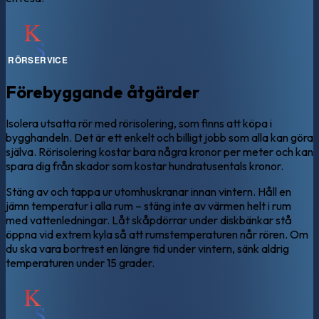
Förebyggande åtgärder
Isolera utsatta rör med rörisolering, som finns att köpa i
bygghandeln. Det är ett enkelt och billigt jobb som alla kan göra
själva. Rörisolering kostar bara några kronor per meter och kan
spara dig från skador som kostar hundratusentals kronor.
Stäng av och tappa ur utomhuskranar innan vintern. Håll en
jämn temperatur i alla rum – stäng inte av värmen helt i rum
med vattenledningar. Låt skåpdörrar under diskbänkar stå
öppna vid extrem kyla så att rumstemperaturen når rören. Om
du ska vara bortrest en längre tid under vintern, sänk aldrig
temperaturen under 15 grader.