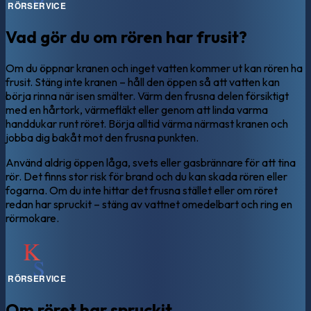
Vad gör du om rören har frusit?
Om du öppnar kranen och inget vatten kommer ut kan rören ha
frusit. Stäng inte kranen – håll den öppen så att vatten kan
börja rinna när isen smälter. Värm den frusna delen försiktigt
med en hårtork, värmefläkt eller genom att linda varma
handdukar runt röret. Börja alltid värma närmast kranen och
jobba dig bakåt mot den frusna punkten.
Använd aldrig öppen låga, svets eller gasbrännare för att tina
rör. Det finns stor risk för brand och du kan skada rören eller
fogarna. Om du inte hittar det frusna stället eller om röret
redan har spruckit – stäng av vattnet omedelbart och ring en
rörmokare.
Om röret har spruckit