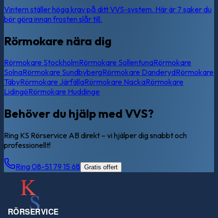
Vintern ställer höga krav på ditt VVS-system. Här är 7 saker du
bör göra innan frosten slår till.
Rörmokare nära dig
Rörmokare
Stockholm
Rörmokare
Sollentuna
Rörmokare
Solna
Rörmokare
Sundbyberg
Rörmokare
Danderyd
Rörmokare
Täby
Rörmokare
Järfälla
Rörmokare
Nacka
Rörmokare
Lidingö
Rörmokare
Huddinge
Behöver du hjälp med VVS?
Ring KS Rörservice AB direkt – vi hjälper dig snabbt och
professionellt!
Ring 08-51 79 15 68
Gratis offert