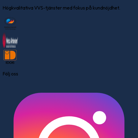
Högkvalitativa VVS-tjänster med fokus på kundnöjdhet.
Följ oss