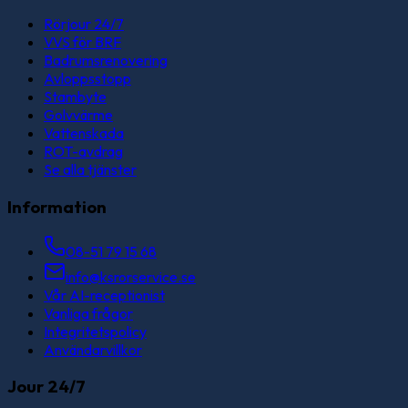
Rörjour 24/7
VVS för BRF
Badrumsrenovering
Avloppsstopp
Stambyte
Golvvärme
Vattenskada
ROT-avdrag
Se alla tjänster
Information
08-51 79 15 68
info@ksrorservice.se
Vår AI-receptionist
Vanliga frågor
Integritetspolicy
Användarvillkor
Jour 24/7