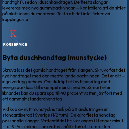
handtight), sedan i duschhandtaget. De flesta slangar
levereras med nya gummipackningar — kontrollera att de sitter
på plats innan du monterar. Testa att det inte läcker vid
kopplingarna.
Byta duschhandtag (munstycke)
Skruva loss det gamla handtaget från slangen. Skruva fast det
nya handtaget med den medföljande packningen. Det är allt —
inga verktyg behövs. Om du köpt ett nytt handtag med
energisparklass (till exempel märkt med EcoSmart eller
liknande) kan du spara upp till 40 procent vatten jämfört med
ett gammalt standardhandtag.
Vid köp av nytt munstycke: tänk på att anslutningen är
standardiserad i Sverige (1/2 tum). De allra flesta handtag
passar alla slangar. Vattenflödet brukar anges i liter per minut
— 6–9 l/min räknas som vattensnålt utan att komforten