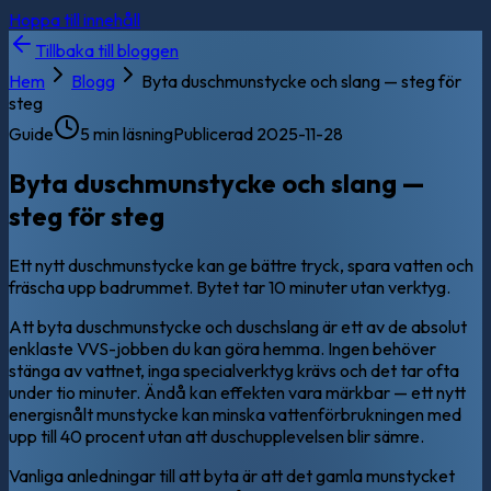
Hoppa till innehåll
Tillbaka till bloggen
Hem
Blogg
Byta duschmunstycke och slang — steg för
steg
Guide
5 min läsning
Publicerad
2025-11-28
Byta duschmunstycke och slang —
steg för steg
Ett nytt duschmunstycke kan ge bättre tryck, spara vatten och
fräscha upp badrummet. Bytet tar 10 minuter utan verktyg.
Att byta duschmunstycke och duschslang är ett av de absolut
enklaste VVS-jobben du kan göra hemma. Ingen behöver
stänga av vattnet, inga specialverktyg krävs och det tar ofta
under tio minuter. Ändå kan effekten vara märkbar — ett nytt
energisnålt munstycke kan minska vattenförbrukningen med
upp till 40 procent utan att duschupplevelsen blir sämre.
Vanliga anledningar till att byta är att det gamla munstycket