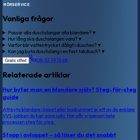
Vanliga frågor
Passar alla duschslangar alla blandare?
▼
Hur lång ska duschslangen vara?
▼
Varför blir vattentrycket dåligt i duschen?
▼
Kan jag byta duschslang i en fast takdusch?
▼
08-51 79 15 68
Gratis offert
Relaterade artiklar
Hur byter man en blandare själv? Steg-för-steg
guide
Att byta blandare i köket eller badrummet är ett av de enklare
VVS-jobben du kan göra själv. Här går vi igenom hela
processen steg för steg.
Stopp i avloppet – så löser du det snabbt