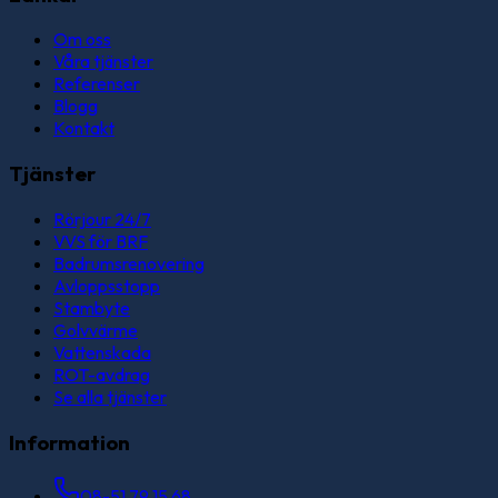
Om oss
Våra tjänster
Referenser
Blogg
Kontakt
Tjänster
Rörjour 24/7
VVS för BRF
Badrumsrenovering
Avloppsstopp
Stambyte
Golvvärme
Vattenskada
ROT-avdrag
Se alla tjänster
Information
08-51 79 15 68