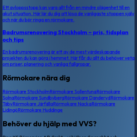
Ett avloppsstopp kan vara allt från en mindre olägenhet till en
akut situation. Här lär du dig att lösa de vanligaste stoppen själv
och när du bör ringa en rörmokare.
Badrumsrenovering Stockholm – pris, tidsplan
och tips
En badrumsrenovering är ett av de mest värdeskapande
projekten du kan göra i hemmet. Här får du allt du behöver veta
om priser, planering och vanliga fallgropar.
Rörmokare nära dig
Rörmokare
Stockholm
Rörmokare
Sollentuna
Rörmokare
Solna
Rörmokare
Sundbyberg
Rörmokare
Danderyd
Rörmokare
Täby
Rörmokare
Järfälla
Rörmokare
Nacka
Rörmokare
Lidingö
Rörmokare
Huddinge
Behöver du hjälp med VVS?