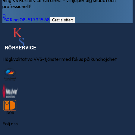
Ring KS Rörservice AB direkt – vi hjälper dig snabbt och
professionellt!
Ring 08-51 79 15 68
Gratis offert
Högkvalitativa VVS-tjänster med fokus på kundnöjdhet.
Följ oss