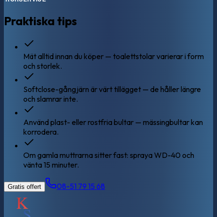
Praktiska tips
Mät alltid innan du köper — toalettstolar varierar i form
och storlek.
Softclose-gångjärn är värt tillägget — de håller längre
och slamrar inte.
Använd plast- eller rostfria bultar — mässingbultar kan
korrodera.
Om gamla muttrarna sitter fast: spraya WD-40 och
vänta 15 minuter.
08-51 79 15 68
Gratis offert