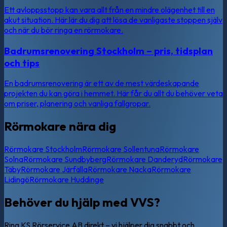
Ett avloppsstopp kan vara allt från en mindre olägenhet till en
akut situation. Här lär du dig att lösa de vanligaste stoppen själv
och när du bör ringa en rörmokare.
Badrumsrenovering Stockholm – pris, tidsplan
och tips
En badrumsrenovering är ett av de mest värdeskapande
projekten du kan göra i hemmet. Här får du allt du behöver veta
om priser, planering och vanliga fallgropar.
Rörmokare nära dig
Rörmokare
Stockholm
Rörmokare
Sollentuna
Rörmokare
Solna
Rörmokare
Sundbyberg
Rörmokare
Danderyd
Rörmokare
Täby
Rörmokare
Järfälla
Rörmokare
Nacka
Rörmokare
Lidingö
Rörmokare
Huddinge
Behöver du hjälp med VVS?
Ring KS Rörservice AB direkt – vi hjälper dig snabbt och