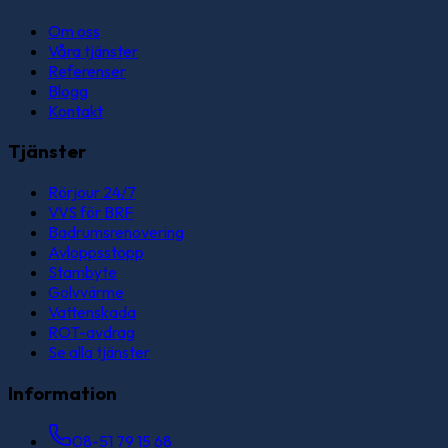
Om oss
Våra tjänster
Referenser
Blogg
Kontakt
Tjänster
Rörjour 24/7
VVS för BRF
Badrumsrenovering
Avloppsstopp
Stambyte
Golvvärme
Vattenskada
ROT-avdrag
Se alla tjänster
Information
08-51 79 15 68