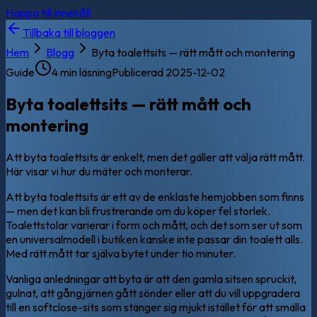
Hoppa till innehåll
Tillbaka till bloggen
Hem
Blogg
Byta toalettsits — rätt mått och montering
Guide
4 min läsning
Publicerad
2025-12-02
Byta toalettsits — rätt mått och
montering
Att byta toalettsits är enkelt, men det gäller att välja rätt mått.
Här visar vi hur du mäter och monterar.
Att byta toalettsits är ett av de enklaste hemjobben som finns
— men det kan bli frustrerande om du köper fel storlek.
Toalettstolar varierar i form och mått, och det som ser ut som
en universalmodell i butiken kanske inte passar din toalett alls.
Med rätt mått tar själva bytet under tio minuter.
Vanliga anledningar att byta är att den gamla sitsen spruckit,
gulnat, att gångjärnen gått sönder eller att du vill uppgradera
till en softclose-sits som stänger sig mjukt istället för att smälla