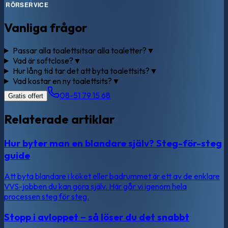
Vanliga frågor
Passar alla toalettsitsar alla toaletter?
▼
Vad är softclose?
▼
Hur lång tid tar det att byta toalettsits?
▼
Vad kostar en ny toalettsits?
▼
08-51 79 15 68
Gratis offert
Relaterade artiklar
Hur byter man en blandare själv? Steg-för-steg
guide
Att byta blandare i köket eller badrummet är ett av de enklare
VVS-jobben du kan göra själv. Här går vi igenom hela
processen steg för steg.
Stopp i avloppet – så löser du det snabbt