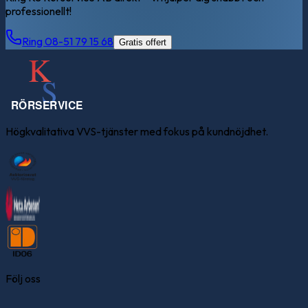
professionellt!
Ring 08-51 79 15 68
Gratis offert
Högkvalitativa VVS-tjänster med fokus på kundnöjdhet.
Följ oss