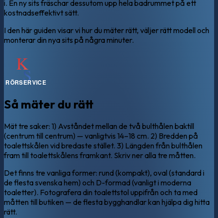
i. En ny sits fräschar dessutom upp hela badrummet på ett
kostnadseffektivt sätt.
I den här guiden visar vi hur du mäter rätt, väljer rätt modell och
monterar din nya sits på några minuter.
Så mäter du rätt
Mät tre saker: 1) Avståndet mellan de två bulthålen baktill
(centrum till centrum) — vanligtvis 14–18 cm. 2) Bredden på
toalettskålen vid bredaste stället. 3) Längden från bulthålen
fram till toalettskålens framkant. Skriv ner alla tre måtten.
Det finns tre vanliga former: rund (kompakt), oval (standard i
de flesta svenska hem) och D-formad (vanligt i moderna
toaletter). Fotografera din toalettstol uppifrån och ta med
måtten till butiken — de flesta bygghandlar kan hjälpa dig hitta
rätt.