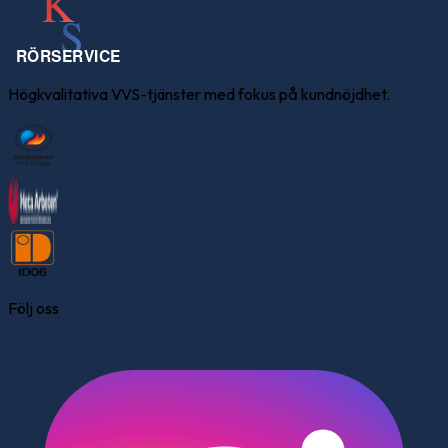
Högkvalitativa VVS-tjänster med fokus på kundnöjdhet.
Följ oss