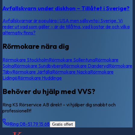
Avfallskvarn under diskhon – Tillåtet i Sverige?
Avfallskvarnar är populära i USA men sällsynta i Sverige. Vi
reder ut vad som gäller – är de tillåtna, vad kostar de och vilka
alternativ finns?
Rörmokare nära dig
Rörmokare
Stockholm
Rörmokare
Sollentuna
Rörmokare
Solna
Rörmokare
Sundbyberg
Rörmokare
Danderyd
Rörmokare
Täby
Rörmokare
Järfälla
Rörmokare
Nacka
Rörmokare
Lidingö
Rörmokare
Huddinge
Behöver du hjälp med VVS?
Ring KS Rörservice AB direkt – vi hjälper dig snabbt och
professionellt!
Ring 08-51 79 15 68
Gratis offert