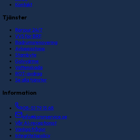
Kontakt
Tjänster
Rörjour 24/7
VVS för BRF
Badrumsrenovering
Avloppsstopp
Stambyte
Golvvärme
Vattenskada
ROT-avdrag
Se alla tjänster
Information
08-51 79 15 68
info@ksrorservice.se
Vår AI-receptionist
Vanliga frågor
Integritetspolicy