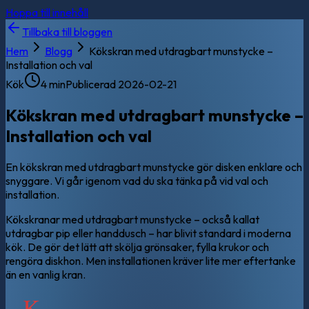
Hoppa till innehåll
Tillbaka till bloggen
Hem
Blogg
Kökskran med utdragbart munstycke –
Installation och val
Kök
4 min
Publicerad
2026-02-21
Kökskran med utdragbart munstycke –
Installation och val
En kökskran med utdragbart munstycke gör disken enklare och
snyggare. Vi går igenom vad du ska tänka på vid val och
installation.
Kökskranar med utdragbart munstycke – också kallat
utdragbar pip eller handdusch – har blivit standard i moderna
kök. De gör det lätt att skölja grönsaker, fylla krukor och
rengöra diskhon. Men installationen kräver lite mer eftertanke
än en vanlig kran.