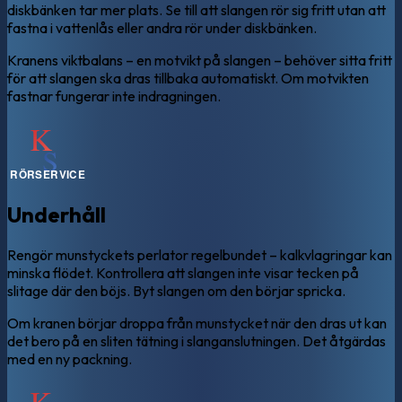
diskbänken tar mer plats. Se till att slangen rör sig fritt utan att
fastna i vattenlås eller andra rör under diskbänken.
Kranens viktbalans – en motvikt på slangen – behöver sitta fritt
för att slangen ska dras tillbaka automatiskt. Om motvikten
fastnar fungerar inte indragningen.
Underhåll
Rengör munstyckets perlator regelbundet – kalkvlagringar kan
minska flödet. Kontrollera att slangen inte visar tecken på
slitage där den böjs. Byt slangen om den börjar spricka.
Om kranen börjar droppa från munstycket när den dras ut kan
det bero på en sliten tätning i slanganslutningen. Det åtgärdas
med en ny packning.