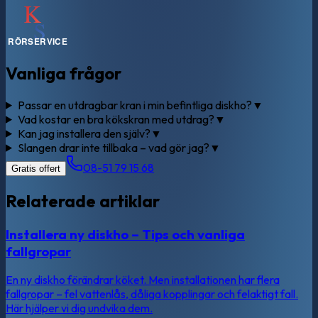
Vanliga frågor
Passar en utdragbar kran i min befintliga diskho?
▼
Vad kostar en bra kökskran med utdrag?
▼
Kan jag installera den själv?
▼
Slangen drar inte tillbaka – vad gör jag?
▼
08-51 79 15 68
Gratis offert
Relaterade artiklar
Installera ny diskho – Tips och vanliga
fallgropar
En ny diskho förändrar köket. Men installationen har flera
fallgropar – fel vattenlås, dåliga kopplingar och felaktigt fall.
Här hjälper vi dig undvika dem.