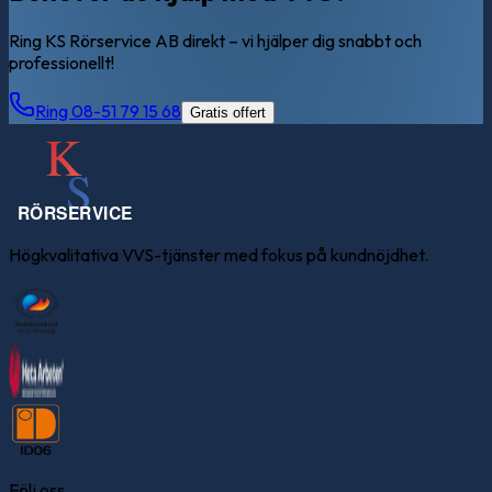
Ring KS Rörservice AB direkt – vi hjälper dig snabbt och
professionellt!
Ring 08-51 79 15 68
Gratis offert
Högkvalitativa VVS-tjänster med fokus på kundnöjdhet.
Följ oss