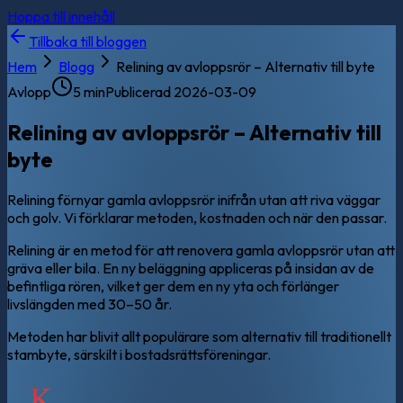
Hoppa till innehåll
Tillbaka till bloggen
Hem
Blogg
Relining av avloppsrör – Alternativ till byte
Avlopp
5 min
Publicerad
2026-03-09
Relining av avloppsrör – Alternativ till
byte
Relining förnyar gamla avloppsrör inifrån utan att riva väggar
och golv. Vi förklarar metoden, kostnaden och när den passar.
Relining är en metod för att renovera gamla avloppsrör utan att
gräva eller bila. En ny beläggning appliceras på insidan av de
befintliga rören, vilket ger dem en ny yta och förlänger
livslängden med 30–50 år.
Metoden har blivit allt populärare som alternativ till traditionellt
stambyte, särskilt i bostadsrättsföreningar.