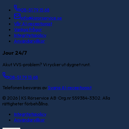
08-51 79 15 68
info@ksrorservice.se
Vår AI-receptionist
Vanliga frågor
Integritetspolicy
Användarvillkor
Jour 24/7
Akut VVS-problem? Vi rycker ut dygnet runt.
08-51 79 15 68
Telefonen besvaras av
Svaria AI-receptionist
©
2026
| KS Rörservice AB · Org.nr 559384-3302. Alla
rättigheter förbehållna.
Integritetspolicy
Användarvillkor