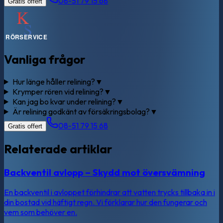
08-51 79 15 68
Gratis offert
Vanliga frågor
Hur länge håller relining?
▼
Krymper rören vid relining?
▼
Kan jag bo kvar under relining?
▼
Är relining godkänt av försäkringsbolag?
▼
08-51 79 15 68
Gratis offert
Relaterade artiklar
Backventil avlopp – Skydd mot översvämning
En backventil i avloppet förhindrar att vatten trycks tillbaka in i
din bostad vid häftigt regn. Vi förklarar hur den fungerar och
vem som behöver en.