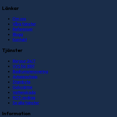
Länkar
Om oss
Våra tjänster
Referenser
Blogg
Kontakt
Tjänster
Rörjour 24/7
VVS för BRF
Badrumsrenovering
Avloppsstopp
Stambyte
Golvvärme
Vattenskada
ROT-avdrag
Se alla tjänster
Information