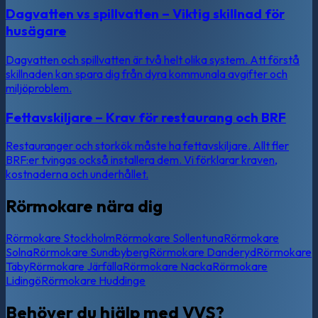
Dagvatten vs spillvatten – Viktig skillnad för
husägare
Dagvatten och spillvatten är två helt olika system. Att förstå
skillnaden kan spara dig från dyra kommunala avgifter och
miljöproblem.
Fettavskiljare – Krav för restaurang och BRF
Restauranger och storkök måste ha fettavskiljare. Allt fler
BRF:er tvingas också installera dem. Vi förklarar kraven,
kostnaderna och underhållet.
Rörmokare nära dig
Rörmokare
Stockholm
Rörmokare
Sollentuna
Rörmokare
Solna
Rörmokare
Sundbyberg
Rörmokare
Danderyd
Rörmokare
Täby
Rörmokare
Järfälla
Rörmokare
Nacka
Rörmokare
Lidingö
Rörmokare
Huddinge
Behöver du hjälp med VVS?