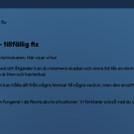
 fix
llfällig fix
å rörmokaren. Här visar vi hur.
 rätt åtgärder kan du minimera skadan och vinna tid tills en rörm
 är liten och hanterbar.
g. Den kan hålla allt från några timmar till några veckor, men den er
om fungerar i de flesta akuta situationer. Vi förklarar också vad du 