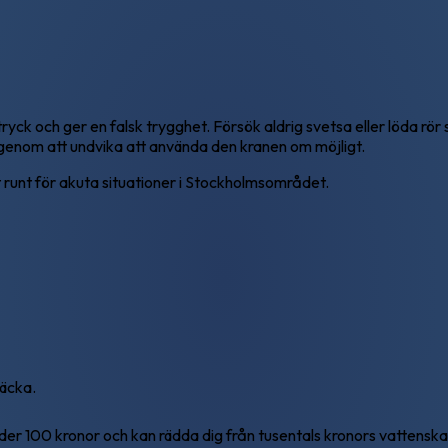
ryck och ger en falsk trygghet. Försök aldrig svetsa eller löda rör s
 genom att undvika att använda den kranen om möjligt.
et runt för akuta situationer i Stockholmsområdet.
läcka.
r 100 kronor och kan rädda dig från tusentals kronors vattensk