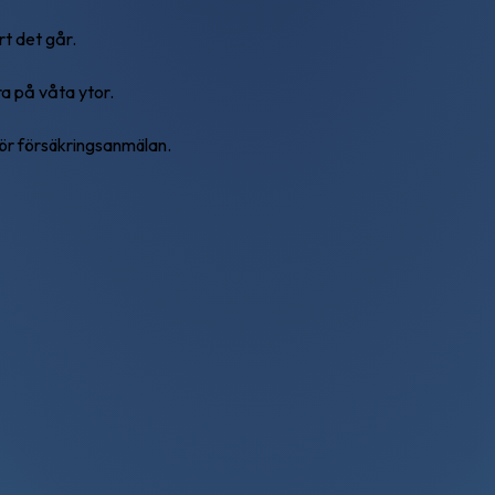
rt det går.
ra på våta ytor.
ör försäkringsanmälan.