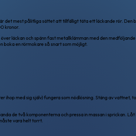
 det mest pålitliga sättet att tillfälligt täta ett läckande rör.
00 kronor.
n över läckan och spänn fast metallklämman med den medföljande s
men boka en rörmokare så snart som möjligt.
 ihop med sig själv) fungera som nödlösning. Stäng av vattnet, tork
landa de två komponenterna och pressa in massan i sprickan. Låt
åste vara helt torrt.