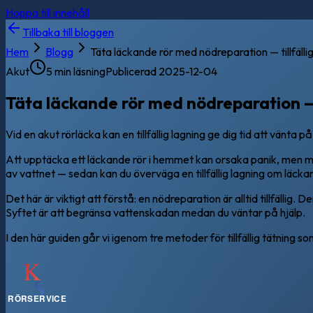
Hoppa till innehåll
Tillbaka till bloggen
Hem
Blogg
Täta läckande rör med nödreparation — tillfällig
Akut
5 min läsning
Publicerad
2025-12-04
Täta läckande rör med nödreparation — ti
Vid en akut rörläcka kan en tillfällig lagning ge dig tid att vänta p
Att upptäcka ett läckande rör i hemmet kan orsaka panik, men med
av vattnet — sedan kan du överväga en tillfällig lagning om läckan
Det här är viktigt att förstå: en nödreparation är alltid tillfälli
Syftet är att begränsa vattenskadan medan du väntar på hjälp.
I den här guiden går vi igenom tre metoder för tillfällig tätning s