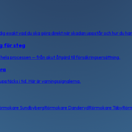
 dig exakt vad du ska göra direkt när skadan uppstår och hur du ha
g för steg
hela processen — från akut åtgärd till försäkringsersättning.
öra
pptäcks i tid. Här är varningssignalerna.
örmokare
Sundbyberg
Rörmokare
Danderyd
Rörmokare
Täby
Rör