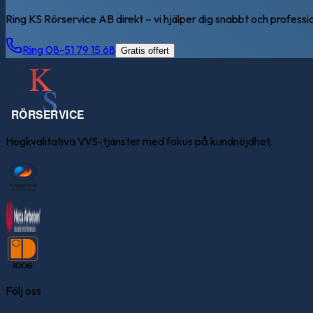
Ring KS Rörservice AB direkt – vi hjälper dig snabbt och professio
Ring 08-51 79 15 68
Gratis offert
Högkvalitativa VVS-tjänster med fokus på kundnöjdhet.
Följ oss