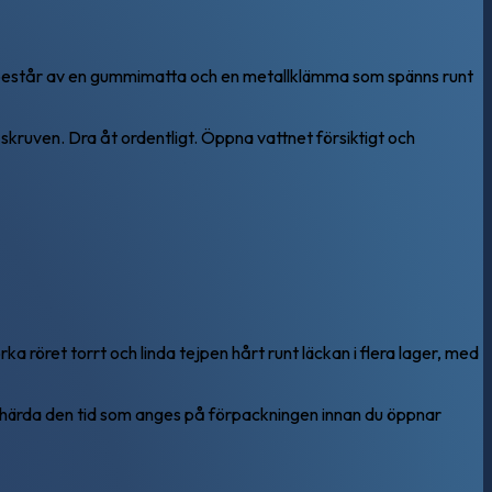
 Den består av en gummimatta och en metallklämma som spänns runt
kruven. Dra åt ordentligt. Öppna vattnet försiktigt och
a röret torrt och linda tejpen hårt runt läckan i flera lager, med
 härda den tid som anges på förpackningen innan du öppnar