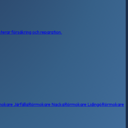
nterar försäkring och reparation.
mokare
Järfälla
Rörmokare
Nacka
Rörmokare
Lidingö
Rörmokare