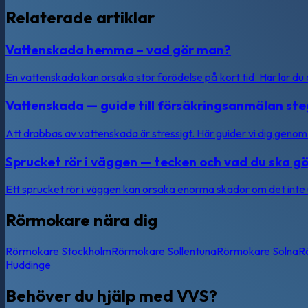
Relaterade artiklar
Vattenskada hemma – vad gör man?
En vattenskada kan orsaka stor förödelse på kort tid. Här lär du
Vattenskada — guide till försäkringsanmälan ste
Att drabbas av vattenskada är stressigt. Här guider vi dig genom 
Sprucket rör i väggen — tecken och vad du ska g
Ett sprucket rör i väggen kan orsaka enorma skador om det inte u
Rörmokare nära dig
Rörmokare
Stockholm
Rörmokare
Sollentuna
Rörmokare
Solna
R
Huddinge
Behöver du hjälp med VVS?