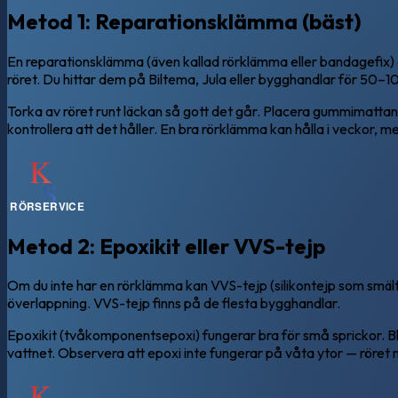
Metod 1: Reparationsklämma (bäst)
En reparationsklämma (även kallad rörklämma eller bandagefix) är
röret. Du hittar dem på Biltema, Jula eller bygghandlar för 50–1
Torka av röret runt läckan så gott det går. Placera gummimatta
kontrollera att det håller. En bra rörklämma kan hålla i veckor, 
Metod 2: Epoxikit eller VVS-tejp
Om du inte har en rörklämma kan VVS-tejp (silikontejp som smälter
överlappning. VVS-tejp finns på de flesta bygghandlar.
Epoxikit (tvåkomponentsepoxi) fungerar bra för små sprickor. B
vattnet. Observera att epoxi inte fungerar på våta ytor — röret m