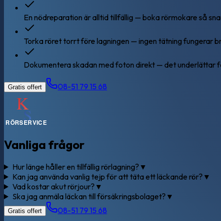
En nödreparation är alltid tillfällig — boka rörmokare så sna
Torka röret torrt före lagningen — ingen tätning fungerar b
Dokumentera skadan med foton direkt — det underlättar f
08-51 79 15 68
Gratis offert
Vanliga frågor
Hur länge håller en tillfällig rörlagning?
▼
Kan jag använda vanlig tejp för att täta ett läckande rör?
▼
Vad kostar akut rörjour?
▼
Ska jag anmäla läckan till försäkringsbolaget?
▼
08-51 79 15 68
Gratis offert