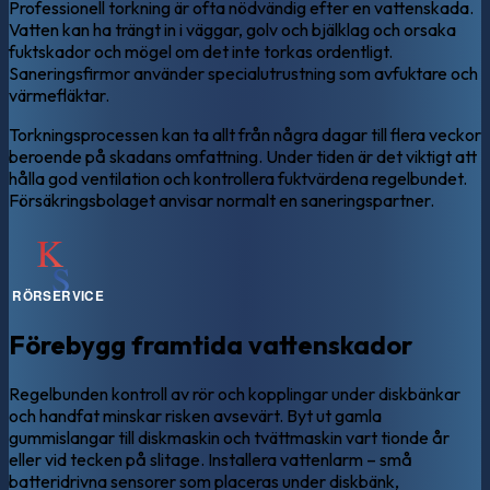
Professionell torkning är ofta nödvändig efter en vattenskada.
Vatten kan ha trängt in i väggar, golv och bjälklag och orsaka
fuktskador och mögel om det inte torkas ordentligt.
Saneringsfirmor använder specialutrustning som avfuktare och
värmefläktar.
Torkningsprocessen kan ta allt från några dagar till flera veckor
beroende på skadans omfattning. Under tiden är det viktigt att
hålla god ventilation och kontrollera fuktvärdena regelbundet.
Försäkringsbolaget anvisar normalt en saneringspartner.
Förebygg framtida vattenskador
Regelbunden kontroll av rör och kopplingar under diskbänkar
och handfat minskar risken avsevärt. Byt ut gamla
gummislangar till diskmaskin och tvättmaskin vart tionde år
eller vid tecken på slitage. Installera vattenlarm – små
batteridrivna sensorer som placeras under diskbänk,