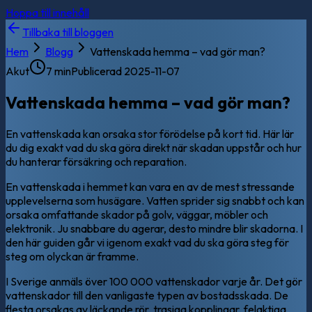
Hoppa till innehåll
Tillbaka till bloggen
Hem
Blogg
Vattenskada hemma – vad gör man?
Akut
7 min
Publicerad
2025-11-07
Vattenskada hemma – vad gör man?
En vattenskada kan orsaka stor förödelse på kort tid. Här lär
du dig exakt vad du ska göra direkt när skadan uppstår och hur
du hanterar försäkring och reparation.
En vattenskada i hemmet kan vara en av de mest stressande
upplevelserna som husägare. Vatten sprider sig snabbt och kan
orsaka omfattande skador på golv, väggar, möbler och
elektronik. Ju snabbare du agerar, desto mindre blir skadorna. I
den här guiden går vi igenom exakt vad du ska göra steg för
steg om olyckan är framme.
I Sverige anmäls över 100 000 vattenskador varje år. Det gör
vattenskador till den vanligaste typen av bostadsskada. De
flesta orsakas av läckande rör, trasiga kopplingar, felaktiga