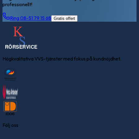
professionellt!
Ring 08-51 79 15 68
Gratis offert
Högkvalitativa VVS-tjänster med fokus på kundnöjdhet.
Följ oss