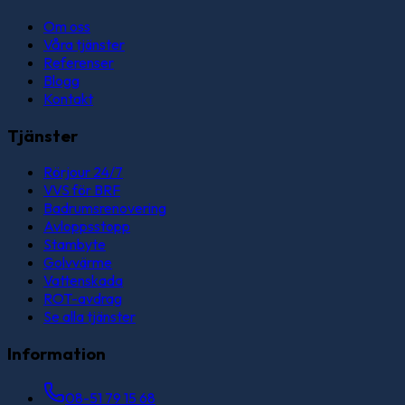
Om oss
Våra tjänster
Referenser
Blogg
Kontakt
Tjänster
Rörjour 24/7
VVS för BRF
Badrumsrenovering
Avloppsstopp
Stambyte
Golvvärme
Vattenskada
ROT-avdrag
Se alla tjänster
Information
08-51 79 15 68