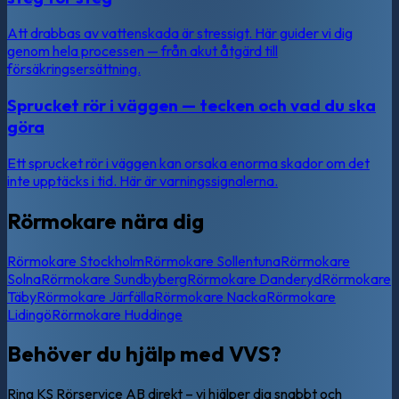
Att drabbas av vattenskada är stressigt. Här guider vi dig
genom hela processen — från akut åtgärd till
försäkringsersättning.
Sprucket rör i väggen — tecken och vad du ska
göra
Ett sprucket rör i väggen kan orsaka enorma skador om det
inte upptäcks i tid. Här är varningssignalerna.
Rörmokare nära dig
Rörmokare
Stockholm
Rörmokare
Sollentuna
Rörmokare
Solna
Rörmokare
Sundbyberg
Rörmokare
Danderyd
Rörmokare
Täby
Rörmokare
Järfälla
Rörmokare
Nacka
Rörmokare
Lidingö
Rörmokare
Huddinge
Behöver du hjälp med VVS?
Ring KS Rörservice AB direkt – vi hjälper dig snabbt och