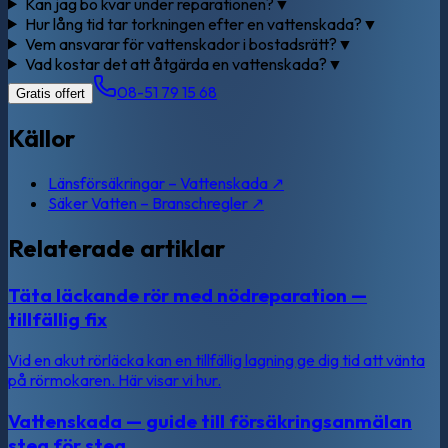
Kan jag bo kvar under reparationen?
▼
Hur lång tid tar torkningen efter en vattenskada?
▼
Vem ansvarar för vattenskador i bostadsrätt?
▼
Vad kostar det att åtgärda en vattenskada?
▼
08-51 79 15 68
Gratis offert
Källor
Länsförsäkringar – Vattenskada
↗
Säker Vatten – Branschregler
↗
Relaterade artiklar
Täta läckande rör med nödreparation —
tillfällig fix
Vid en akut rörläcka kan en tillfällig lagning ge dig tid att vänta
på rörmokaren. Här visar vi hur.
Vattenskada — guide till försäkringsanmälan
steg för steg